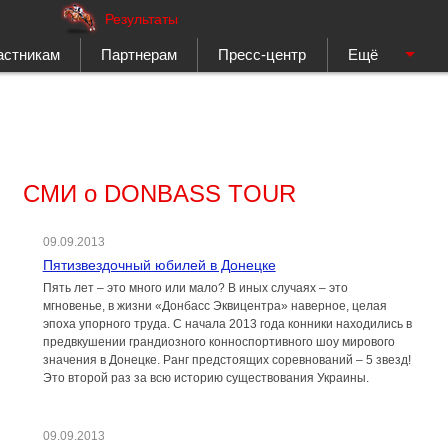
Результаты
астникам
Партнерам
Пресс-центр
Ещё
СМИ о DONBASS TOUR
09.09.2013
Пятизвездочный юбилей в Донецке
Пять лет – это много или мало? В иных случаях – это
мгновенье, в жизни «Донбасс Эквицентра» наверное, целая
эпоха упорного труда. С начала 2013 года конники находились в
предвкушении грандиозного конноспортивного шоу мирового
значения в Донецке. Ранг предстоящих соревнований – 5 звезд!
Это второй раз за всю историю существования Украины.
09.09.2013