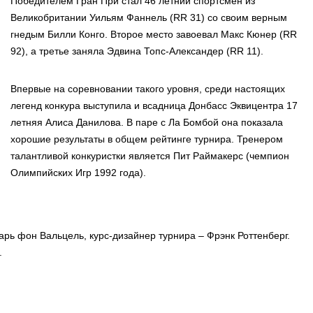
Победителем Гран При стал 46 летний спортсмен из
Великобритании Уильям Фаннель (RR 31) со своим верным
гнедым Билли Конго. Второе место завоевал Макс Кюнер (RR
92), а третье заняла Эдвина Топс-Александер (RR 11).
Впервые на соревновании такого уровня, среди настоящих
легенд конкура выступила и всадница Донбасс Эквицентра 17
летняя Алиса Данилова. В паре с Ла Бомбой она показала
хорошие результаты в общем рейтинге турнира. Тренером
талантливой конкуристки является Пит Раймакерс (чемпион
Олимпийских Игр 1992 года).
рь фон Вальцель, курс-дизайнер турнира – Фрэнк Роттенберг.
.