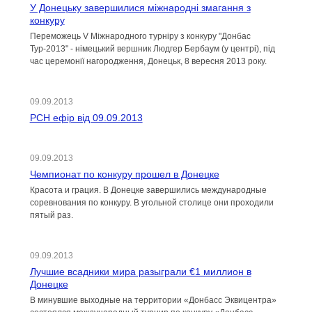
У Донецьку завершилися міжнародні змагання з
конкуру
Переможець V Міжнародного турніру з конкуру "Донбас
Тур-2013" - німецький вершник Людгер Бербаум (у центрі), під
час церемонії нагородження, Донецьк, 8 вересня 2013 року.
09.09.2013
РСН ефір від 09.09.2013
09.09.2013
Чемпионат по конкуру прошел в Донецке
Красота и грация. В Донецке завершились международные
соревнования по конкуру. В угольной столице они проходили
пятый раз.
09.09.2013
Лучшие всадники мира разыграли €1 миллион в
Донецке
В минувшие выходные на территории «Донбасс Эквицентра»