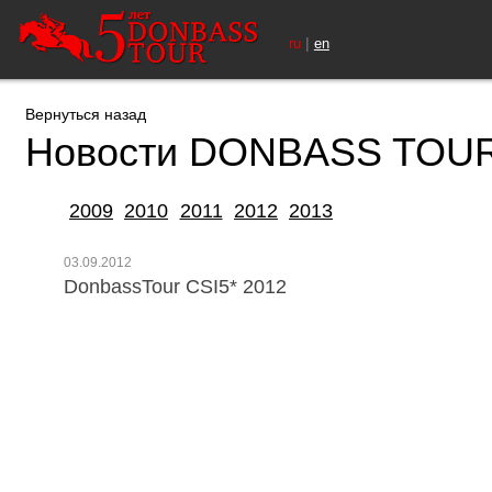
|
ru
en
Вернуться назад
Новости DONBASS TOU
2009
2010
2011
2012
2013
03.09.2012
DonbassTour CSI5* 2012