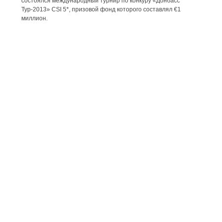
состоялся международный турнир по конкуру «Донбасс
Тур-2013» CSI 5*, призовой фонд которого составлял €1
миллион.