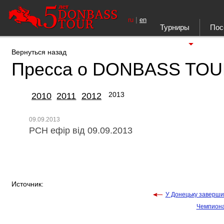
|
ru
en
Турниры
Пос
Ещё
Вернуться назад
Пресса о DONBASS TO
2013
2010
2011
2012
09.09.2013
РСН ефір від 09.09.2013
Источник:
У Донецьку заверши
Чемпиона