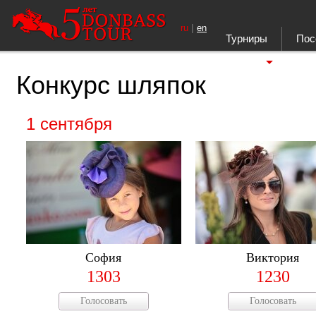
|
ru
en
Турниры
Пос
Ещё
Конкурс шляпок
1 сентября
София
Виктория
1303
1230
Голосовать
Голосовать