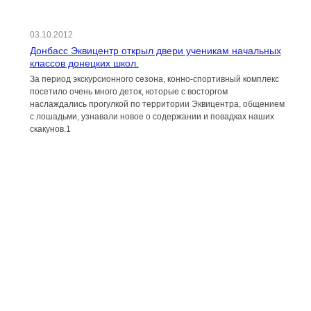
03.10.2012
Донбасс Эквицентр открыл двери ученикам начальных
классов донецких школ.
За период экскурсионного сезона, конно-спортивный комплекс
посетило очень много деток, которые с восторгом
наслаждались прогулкой по территории Эквицентра, общением
с лошадьми, узнавали новое о содержании и повадках наших
скакунов.1