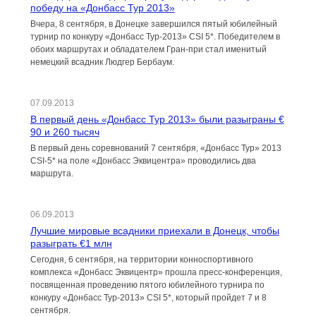
победу на «Донбасс Тур 2013»
Вчера, 8 сентября, в Донецке завершился пятый юбилейный
турнир по конкуру «Донбасс Тур-2013» CSI 5*. Победителем в
обоих маршрутах и обладателем Гран-при стал именитый
немецкий всадник Людгер Бербаум.
07.09.2013
В первый день «Донбасс Тур 2013» были разыграны €
90 и 260 тысяч
В первый день соревнований 7 сентября, «Донбасс Тур» 2013
CSI-5* на поле «Донбасс Эквицентра» проводились два
маршрута.
06.09.2013
Лучшие мировые всадники приехали в Донецк, чтобы
разыграть €1 млн
Сегодня, 6 сентября, на территории конноспортивного
комплекса «Донбасс Эквицентр» прошла пресс-конференция,
посвященная проведению пятого юбилейного турнира по
конкуру «Донбасс Тур-2013» CSI 5*, который пройдет 7 и 8
сентября.