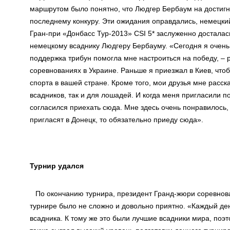
маршрутом было понятно, что Людгер Бербаум на достигну
последнему конкуру. Эти ожидания оправдались, немецкий
Гран-при «Донбасс Тур-2013» CSI 5* заслуженно достала
немецкому всаднику Людгеру Бербауму. «Сегодня я очень
поддержка трибун помогла мне настроиться на победу, – 
соревнованиях в Украине. Раньше я приезжал в Киев, что
спорта в вашей стране. Кроме того, мои друзья мне расск
всадников, так и для лошадей. И когда меня пригласили по
согласился приехать сюда. Мне здесь очень понравилось,
пригласят в Донецк, то обязательно приеду сюда».
Турнир удался
По окончанию турнира, президент Гранд-жюри соревнова
турнире было не сложно и довольно приятно. «Каждый ден
всадника. К тому же это были лучшие всадники мира, поэт