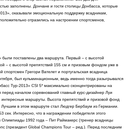
тью заполнены. Дончане и гости столицы Донбасса, которые
2013», оказывали эмоциональную поддержку всадникам,
положительно отразились на настроении спортсменов,
» были поставлены два маршрута. Первый – с высотой
ой – с высотой препятствий 155 см и призовым фондом уже в
ий спортсмен Грегори Вателет и португальская всадница
ентября, был кульминационным, ведь именно тогда разыгрывался
нбасс Тур-2013» CSI 5* максимально сконцентрированы на
 перед началом соревнований главный курс-дизайнер Луи
мя интересные маршруты. Высота препятствий и призовой фонд
. Лучшим в этом маршруте стал Людгер Бербаум из Германии.
3 сек. Интересно, что в награждении победителя этого
 Олимпиады 1992 года – Пит Раймакерс (тренер всадницы
пс (президент Global Champions Tour – ред.).
Перед последним