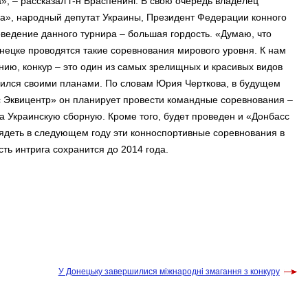
», – рассказал г-н Браспенинг. В свою очередь владелец
ра», народный депутат Украины, Президент Федерации конного
оведение данного турнира – большая гордость. «Думаю, что
Донецке проводятся такие соревнования мирового уровня. К нам
ию, конкур – это один из самых зрелищных и красивых видов
лился своими планами. По словам Юрия Черткова, в будущем
с Эквицентр» он планирует провести командные соревнования –
за Украинскую сборную. Кроме того, будет проведен и «Донбасс
лядеть в следующем году эти конноспортивные соревнования в
ть интрига сохранится до 2014 года.
У Донецьку завершилися міжнародні змагання з конкуру