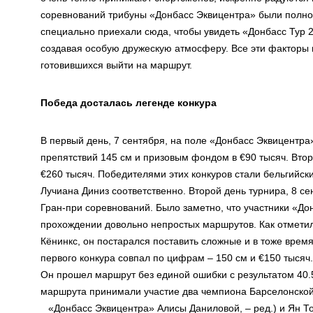
соревнований трибуны «Донбасс Эквицентра» были полнос
специально приехали сюда, чтобы увидеть «Донбасс Тур 
создавая особую дружескую атмосферу. Все эти факторы 
готовившихся выйти на маршрут.
Победа досталась легенде конкура
В первый день, 7 сентября, на поле «Донбасс Эквицентра
препятствий 145 см и призовым фондом в €90 тысяч. Втор
€260 тысяч. Победителями этих конкуров стали бельгийск
Лучиана Диниз соответственно. Второй день турнира, 8 с
Гран-при соревнований. Было заметно, что участники «До
прохождении довольно непростых маршрутов. Как отметил
Кёнинкс, он постарался поставить сложные и в тоже вре
первого конкура совпал по цифрам – 150 см и €150 тысяч
Он прошел маршрут без единой ошибки с результатом 40.5
маршрута принимали участие два чемпиона Барселонской
«Донбасс Эквицентра» Алисы Даниловой, – ред.) и Ян То