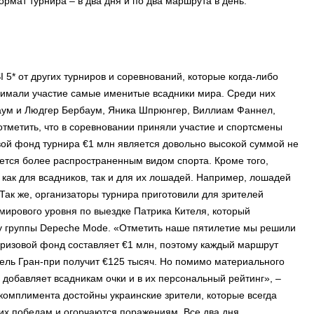
рмат турнира – в два дня и по два маршрута в день.
5* от других турниров и соревнований, которые когда-либо
инимали участие самые именитые всадники мира. Среди них
баум и Людгер Бербаум, Яника Шпрюнгер, Виллиам Фаннел,
отметить, что в соревновании приняли участие и спортсмены
овой фонд турнира €1 млн является довольно высокой суммой не
тается более распространенным видом спорта. Кроме того,
как для всадников, так и для их лошадей. Например, лошадей
Так же, организаторы турнира приготовили для зрителей
мирового уровня по выездке Патрика Кителя, который
у группы Depeche Mode. «Отметить наше пятилетие мы решили
призовой фонд составляет €1 млн, поэтому каждый маршрут
ель Гран-при получит €125 тысяч. Но помимо материального
 добавляет всадникам очки и в их персональный рейтинг», –
комплимента достойны украинские зрители, которые всегда
их победам и огорчаются поражениям. Все два дня