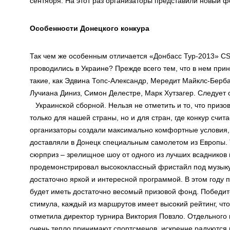
сентября. На этот раз организаторы представили новый фо
Особенности Донецкого конкура
Так чем же особенным отличается «Донбасс Тур-2013» CSI 
проводились в Украине? Прежде всего тем, что в нем пр
такие, как Эдвина Топс-Александр, Мередит Майклс-Бер
Лучиана Диниз, Симон Делестре, Марк Хутзагер. Следует 
Украинской сборной.
Нельзя не отметить и то, что приз
только для нашей страны, но и для стран, где конкур счи
организаторы создали максимально комфортные условия, 
доставляли в Донецк специальным самолетом из Европы. 
сюрприз – зрелищное шоу от одного из лучших всадников 
продемонстрировал высококлассный фристайл под музык
достаточно яркой и интересной программой. В этом году 
будет иметь достаточно весомый призовой фонд. Победит
стимула, каждый из маршрутов имеет высокий рейтинг, что
отметила директор турнира Виктория Повзло. Отдельного 
очень тепло принимают спортсменов, искренне радуются 