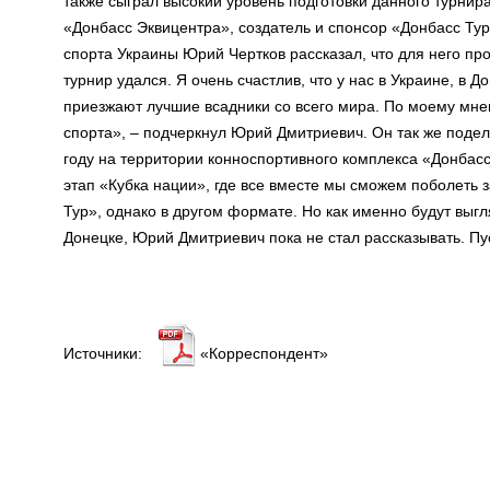
также сыграл высокий уровень подготовки данного турнира
«Донбасс Эквицентра», создатель и спонсор «Донбасс Ту
спорта Украины Юрий Чертков рассказал, что для него пр
турнир удался. Я очень счастлив, что у нас в Украине, в 
приезжают лучшие всадники со всего мира. По моему мнен
спорта», – подчеркнул Юрий Дмитриевич. Он так же поде
году на территории конноспортивного комплекса «Донбас
этап «Кубка нации», где все вместе мы сможем поболеть 
Тур», однако в другом формате. Но как именно будут выг
Донецке, Юрий Дмитриевич пока не стал рассказывать. Пус
Источники:
«Корреспондент»