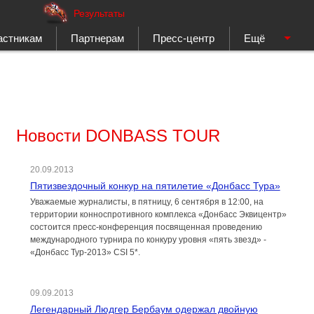
Результаты
астникам
Партнерам
Пресс-центр
Ещё
Новости DONBASS TOUR
20.09.2013
Пятизвездочный конкур на пятилетие «Донбасс Тура»
Уважаемые журналисты, в пятницу, 6 сентября в 12:00, на
территории конноспротивного комплекса «Донбасс Эквицентр»
состоится пресс-конференция посвященная проведению
международного турнира по конкуру уровня «пять звезд» -
«Донбасс Тур-2013» CSI 5*.
09.09.2013
Легендарный Людгер Бербаум одержал двойную