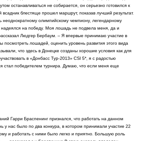
том останавливаться не собирается, он серьезно готовился к
 всадник блестяще прошел маршрут, показав лучший результат.
сь неоднократному олимпийскому чемпиону, легендарному
 надеялся на победу. Моя лошадь не подвела меня, да и
рассказал Людгер Бербаум. – Я впервые принимаю участие в
бы посмотреть лошадей, оценить уровень развития этого вида
азывали, что здесь в Донецке созданы хорошие условия как для
участвовать в «Донбасс Тур-2013» CSI 5*, я с радостью
 я стал победителем турнира. Думаю, что если меня еще
ний Гарри Браспенинг признался, что работать на данном
ь у нас было по два конкура, в котором принимали участие 22
ому и работать с ними было легко и приятно. Большую роль