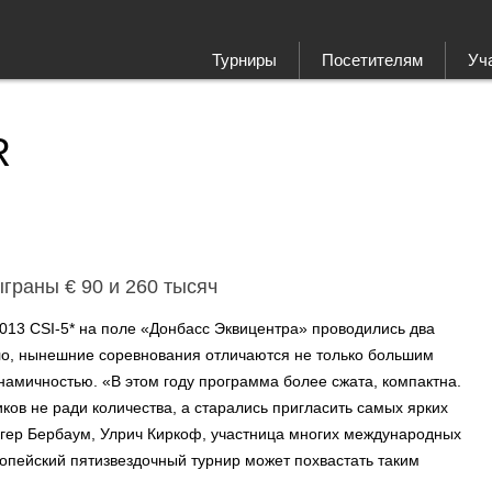
Турниры
Посетителям
Уч
R
граны € 90 и 260 тысяч
013 CSI-5* на поле «Донбасс Эквицентра» проводились два
ло, нынешние соревнования отличаются не только большим
намичностью. «В этом году программа более сжата, компактна.
ков не ради количества, а старались пригласить самых ярких
дгер Бербаум, Улрич Киркоф, участница многих международных
опейский пятизвездочный турнир может похвастать таким