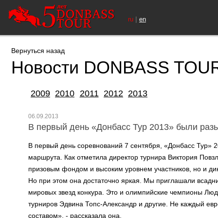
|
ru
en
Вернуться назад
Новости DONBASS TOU
2009
2010
2011
2012
2013
06.09.2013
В первый день «Донбасс Тур 2013» были разы
В первый день соревнований 7 сентября, «Донбасс Тур» 2
маршрута. Как отметила директор турнира Виктория Повз
призовым фондом и высоким уровнем участников, но и ди
Но при этом она достаточно яркая. Мы приглашали всадни
мировых звезд конкура. Это и олимпийские чемпионы Лю
турниров Эдвина Топс-Александр и другие. Не каждый евр
составом», - рассказала она.