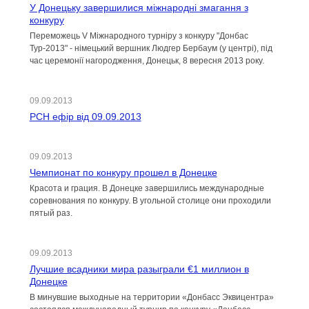
У Донецьку завершилися міжнародні змагання з
конкуру
Переможець V Міжнародного турніру з конкуру "Донбас
Тур-2013" - німецький вершник Людгер Бербаум (у центрі), під
час церемонії нагородження, Донецьк, 8 вересня 2013 року.
09.09.2013
РСН ефір від 09.09.2013
09.09.2013
Чемпионат по конкуру прошел в Донецке
Красота и грация. В Донецке завершились международные
соревнования по конкуру. В угольной столице они проходили
пятый раз.
09.09.2013
Лучшие всадники мира разыграли €1 миллион в
Донецке
В минувшие выходные на территории «Донбасс Эквицентра»