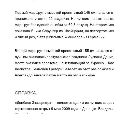
Первый маршрут с высотой препятствий 145 см начался в 1
принимали участие 22 всадника. Но лучшим на этот раз с
маршрут без единой ошибки за 62,8 секунд. На втором ме
показала Яника Спрунгер из Швейцарии, на четвертом м
и пятый результат у Вильяма Фюннелля из Германии.
Второй маршрут с высотой препятствий 155 см начался в 1
лучшим оказалась португальская всадница Лусиана Дениз,
месте оказался спортсмен, выступающий за Украину – Кас
Делистре. Бельгиец Грегори Вателет на этот раз показал 
Александр заняла пятое место на этом конкуре.
СПРАВКА:
«Донбасс Эквицентр» — является одним из лучших совре
торжественно открыт 9 мая 2009 года в Донецке. Владел