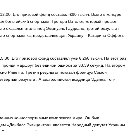
2:00. Его призовой фонд составил €90 тысяч. Всего в конкуре
тал бельгийский спортсмен Грегори Вателет, который прошел
сте оказался итальянец Эмануэль Гаудиано, третий результат
есте спортсменка, представляющая Украину – Катарина Оффель
5:30. Его призовой фонд составлял уже € 260 тысяч. На этот раз
 пройдя маршрут без единой ошибки за 33,39 секунд. На втором
сио Риветти. Третий результат показал француз Симон
четвертый результат. А австралийская всадница Эдвина Топ-
менных конноспортивных комплексов мира. Он был
ьцем «Донбасс Эквицентра» является Народный депутат Украины