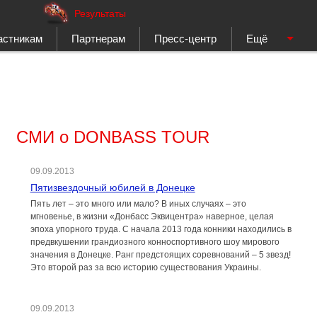
Результаты
астникам
Партнерам
Пресс-центр
Ещё
СМИ о DONBASS TOUR
09.09.2013
Пятизвездочный юбилей в Донецке
Пять лет – это много или мало? В иных случаях – это
мгновенье, в жизни «Донбасс Эквицентра» наверное, целая
эпоха упорного труда. С начала 2013 года конники находились в
предвкушении грандиозного конноспортивного шоу мирового
значения в Донецке. Ранг предстоящих соревнований – 5 звезд!
Это второй раз за всю историю существования Украины.
09.09.2013