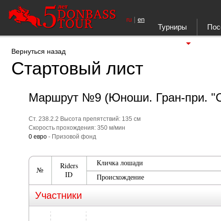
|
ru
en
Турниры
Пос
Ещё
Вернуться назад
Стартовый лист
Маршрут №9 (Юноши. Гран-при. "
Ст. 238.2.2 Высота препятствий: 135 см
Скорость прохождения: 350 м/мин
0 евро
- Призовой фонд
Кличка лошади
Riders
№
ID
Происхождение
Участники