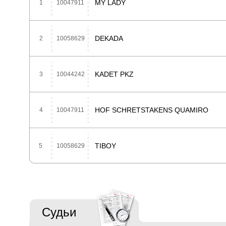
MY LADY
1
10047911
DEKADA
2
10058629
KADET PKZ
3
10044242
HOF SCHRETSTAKENS QUAMIRO
4
10047911
TIBOY
5
10058629
Судьи