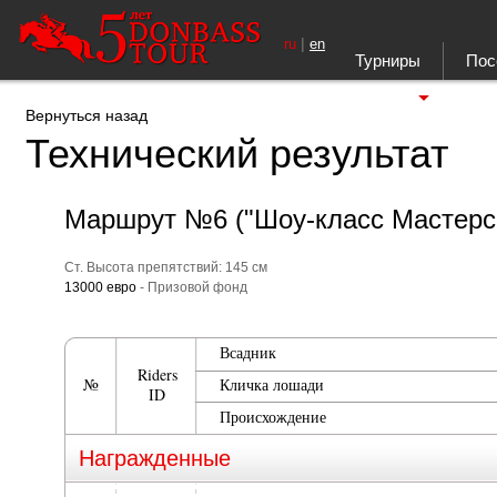
|
ru
en
Турниры
Пос
Ещё
Вернуться назад
Технический результат
Маршрут №6 ("Шоу-класс Мастерс
Ст. Высота препятствий: 145 см
13000 евро
- Призовой фонд
Всадник
Riders
№
Кличка лошади
ID
Происхождение
Награжденные