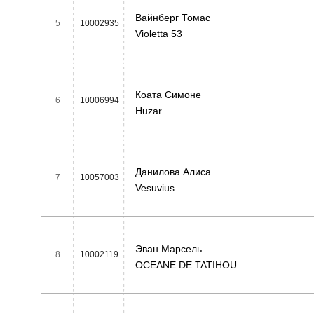
Вайнберг Томас
5
10002935
Violetta 53
Коата Симоне
6
10006994
Huzar
Данилова Алиса
7
10057003
Vesuvius
Эван Марсель
8
10002119
OCEANE DE TATIHOU