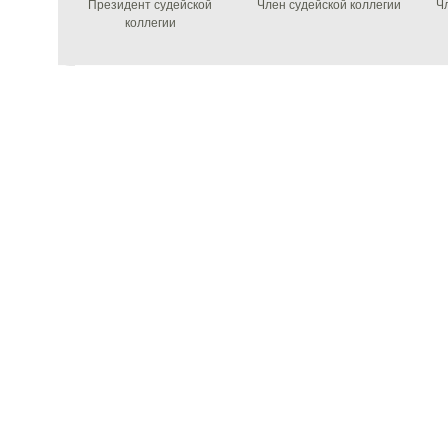
Президент судейской
Член судейской коллегии
Ч
коллегии