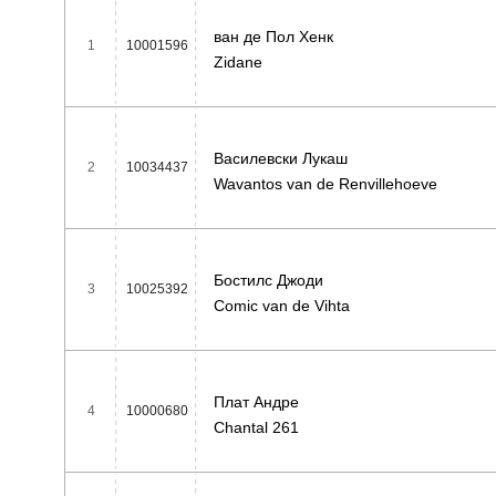
ван де Пол Хенк
1
10001596
Zidane
Василевски Лукаш
2
10034437
Wavantos van de Renvillehoeve
Бостилс Джоди
3
10025392
Comic van de Vihta
Плат Андре
4
10000680
Chantal 261