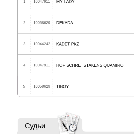
MY LADY
1
10047911
DEKADA
2
10058629
KADET PKZ
3
10044242
HOF SCHRETSTAKENS QUAMIRO
4
10047911
TIBOY
5
10058629
Судьи