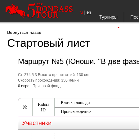
|
ru
en
Турниры
Пос
Ещё
Вернуться назад
Стартовый лист
Маршрут №5 (Юноши. "В две фазы
Ст. 274.5.3 Высота препятствий: 130 см
Скорость прохождения: 350 м/мин
0 евро
- Призовой фонд
Кличка лошади
Riders
№
ID
Происхождение
Участники