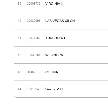
VIRGINIA ||
39
10008732
LAS VEGAS XII CH
40
10030991
TURBULENT
41
10017163
WILANDRA
42
10030154
COLINA
43
1002016
Vevina M.H.
44
10013046