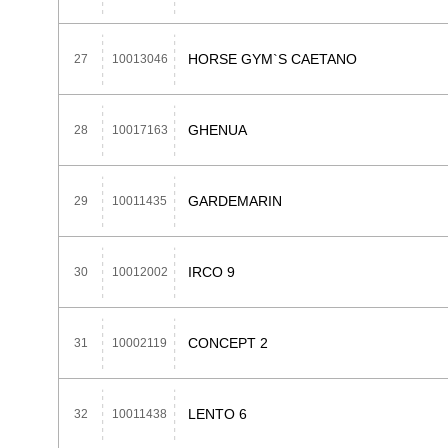
HORSE GYM`S CAETANO
27
10013046
GHENUA
28
10017163
GARDEMARIN
29
10011435
IRCO 9
30
10012002
CONCEPT 2
31
10002119
LENTO 6
32
10011438