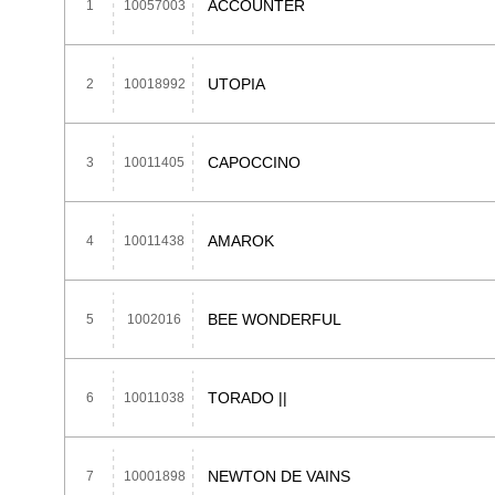
ACCOUNTER
1
10057003
UTOPIA
2
10018992
CAPOCCINO
3
10011405
AMAROK
4
10011438
BEE WONDERFUL
5
1002016
TORADO ||
6
10011038
NEWTON DE VAINS
7
10001898