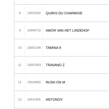
QUIRIS DU CHARMOIE
8
10025392
AMOR VAN HET LINDEHOF
9
10008732
TAMINA 9
10
10002246
TRAVANO Z
11
10057003
RUSH ON M
12
10018992
ANTONOV
13
10011405