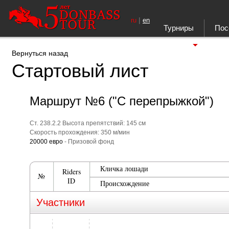
|
ru
en
Турниры
Пос
Ещё
Вернуться назад
Стартовый лист
Маршрут №6 ("С перепрыжкой")
Ст. 238.2.2 Высота препятствий: 145 см
Скорость прохождения: 350 м/мин
20000 евро
- Призовой фонд
Кличка лошади
Riders
№
ID
Происхождение
Участники