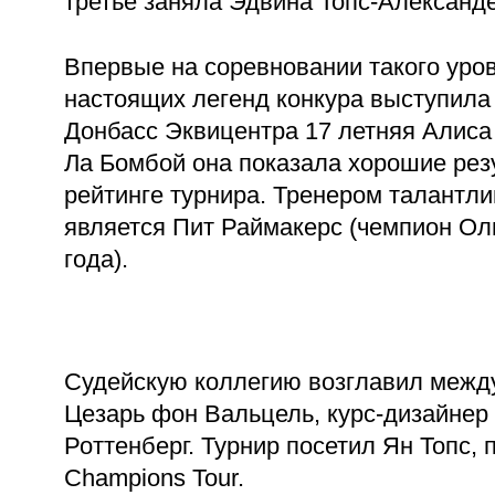
третье заняла Эдвина Топс-Александе
Впервые на соревновании такого уров
настоящих легенд конкура выступила
Донбасс Эквицентра 17 летняя Алиса
Ла Бомбой она показала хорошие рез
рейтинге турнира. Тренером талантли
является Пит Раймакерс (чемпион Ол
года).
Судейскую коллегию возглавил межд
Цезарь фон Вальцель, курс-дизайнер 
Роттенберг. Турнир посетил Ян Топс, 
Champions Tour.