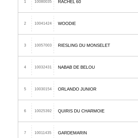
RACHEL 60
1
10080035
WOODIE
2
10041424
RIESLING DU MONSELET
3
10057003
NABAB DE BELOU
4
10032431
ORLANDO JUNIOR
5
10030154
QUIRIS DU CHARMOIE
6
10025392
GARDEMARIN
7
10011435