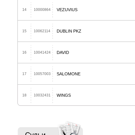
VEZUVIUS
14
10000864
DUBLIN PKZ
15
10062114
DAVID
16
10041424
SALOMONE
17
10057003
WINGS
18
10032431
Судьи