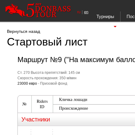
|
ru
en
Турниры
Пос
Ещё
Вернуться назад
Стартовый лист
Маршрут №9 ("На максимум балло
Ст. 270 Высота препятствий: 145 см
Скорость прохождения: 350 м/мин
23000 евро
- Призовой фонд
Кличка лошади
Riders
№
ID
Происхождение
Участники