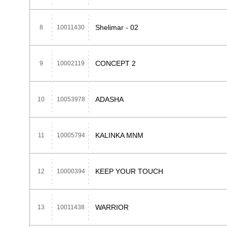
Shelimar - 02
8
10011430
CONCEPT 2
9
10002119
ADASHA
10
10053978
KALINKA MNM
11
10005794
KEEP YOUR TOUCH
12
10000394
WARRIOR
13
10011438