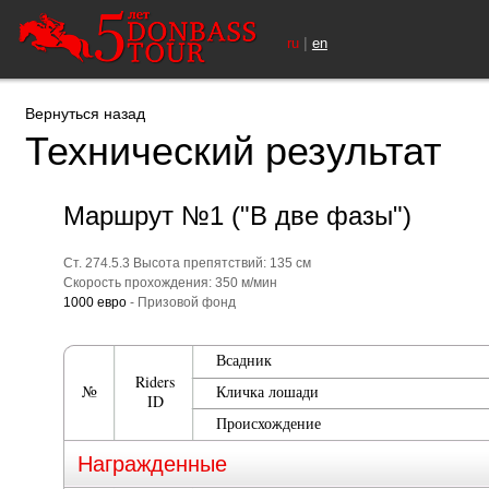
|
ru
en
Вернуться назад
Технический результат
Маршрут №1 ("В две фазы")
Ст. 274.5.3 Высота препятствий: 135 см
Скорость прохождения: 350 м/мин
1000 евро
- Призовой фонд
Всадник
Riders
№
Кличка лошади
ID
Происхождение
Награжденные