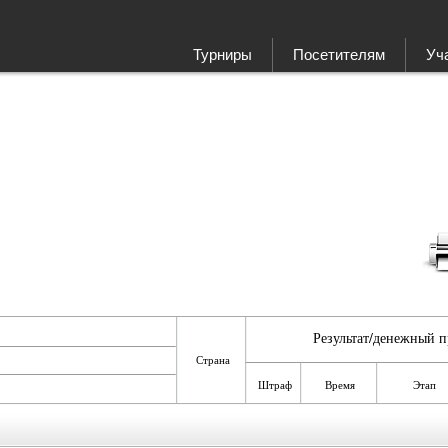
Турниры
Посетителям
Уч
Результат/денежный п
Страна
Штраф
Время
Этап