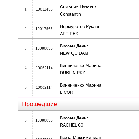
Симония Наталья
1
10011435
Constantin
Нормуратов Руслан
2
10017565
ARTIFEX
Виссем Денис
3
10080035
NEW QUIDAM
Винниченко Марина
4
10062114
DUBLIN PKZ
Винниченко Марина
5
10062114
LICORI
Прошедшие
Виссем Денис
6
10080035
RACHEL 60
Вехта Максимилиан