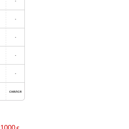
-
-
-
-
-
снялся
1000
€
: