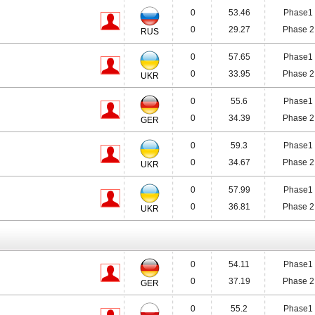
0
53.46
Phase1
0
29.27
Phase 2
RUS
0
57.65
Phase1
0
33.95
Phase 2
UKR
0
55.6
Phase1
0
34.39
Phase 2
GER
0
59.3
Phase1
0
34.67
Phase 2
UKR
0
57.99
Phase1
0
36.81
Phase 2
UKR
0
54.11
Phase1
0
37.19
Phase 2
GER
0
55.2
Phase1