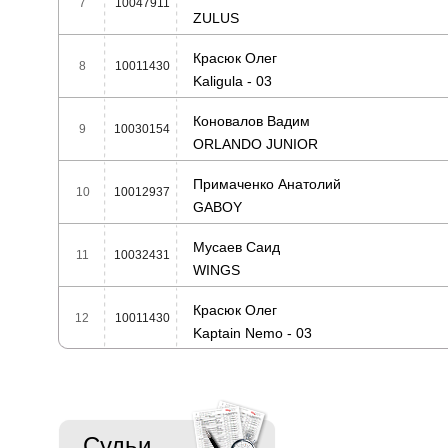
7
10047911
ZULUS
Красюк Олег
8
10011430
Kaligula - 03
Коновалов Вадим
9
10030154
ORLANDO JUNIOR
Примаченко Анатолий
10
10012937
GABOY
Мусаев Саид
11
10032431
WINGS
Красюк Олег
12
10011430
Kaptain Nemo - 03
Судьи