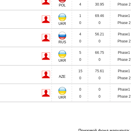
4
30.95
Phase 2
POL
1
69.46
Phase1
0
0
Phase 2
UKR
4
56.21
Phase1
0
0
Phase 2
RUS
5
66.75
Phase1
0
0
Phase 2
UKR
15
75.61
Phase1
AZE
0
0
Phase 2
0
0
Phase1
0
0
Phase 2
UKR
Призовой фонд маршрута