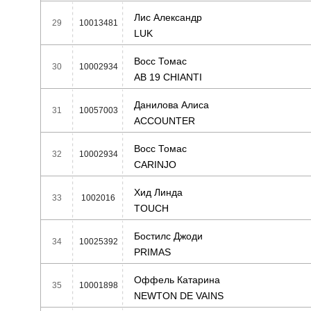
Лис Александр
29
10013481
LUK
Восс Томас
30
10002934
AB 19 CHIANTI
Данилова Алиса
31
10057003
ACCOUNTER
Восс Томас
32
10002934
CARINJO
Хид Линда
33
1002016
TOUCH
Бостилс Джоди
34
10025392
PRIMAS
Оффель Катарина
35
10001898
NEWTON DE VAINS