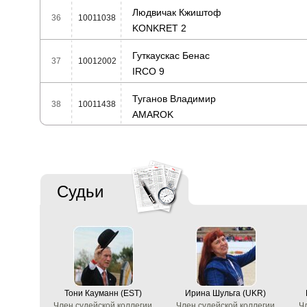
Людвичак Кжиштоф
36
10011038
KONKRET 2
Гуткаускас Бенас
37
10012002
IRCO 9
Туганов Владимир
38
10011438
AMAROK
Судьи
Тони Кауманн (EST)
Ирина Шульга (UKR)
Член судейской коллегии
Член судейской коллегии
Ч