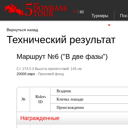
|
ru
en
Турниры
Пос
Ещё
Вернуться назад
Технический результат
Маршрут №6 ("В две фазы")
Ст. 274.5.3 Высота препятствий: 145 см
20000 евро
- Призовой фонд
Всадник
Riders
№
Кличка лошади
ID
Происхождение
Награжденные