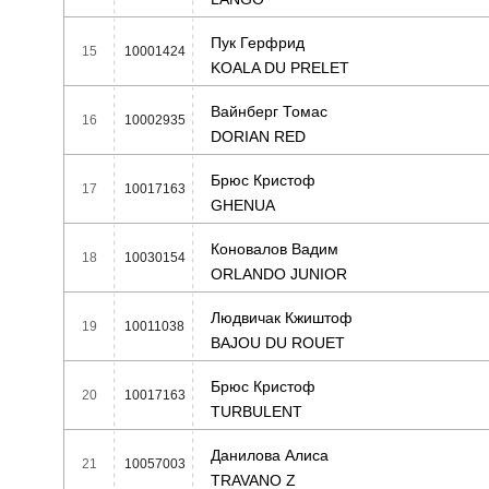
Пук Герфрид
15
10001424
KOALA DU PRELET
Вайнберг Томас
16
10002935
DORIAN RED
Брюс Кристоф
17
10017163
GHENUA
Коновалов Вадим
18
10030154
ORLANDO JUNIOR
Людвичак Кжиштоф
19
10011038
BAJOU DU ROUET
Брюс Кристоф
20
10017163
TURBULENT
Данилова Алиса
21
10057003
TRAVANO Z