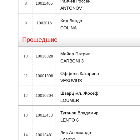
Райчев Россен
8
10011405
ANTONOV
Хид Линда
9
1002016
COLINA
Прошедшие
Майер Патрик
10
10038828
CARBONI 3
Оффель Катарина
11
10001898
VESUVIUS
Шварц мл. Жосеф
12
10010204
LOUMER
Туганов Владимир
13
10011438
LENTO 6
Лис Александр
14
10013481
LANGO