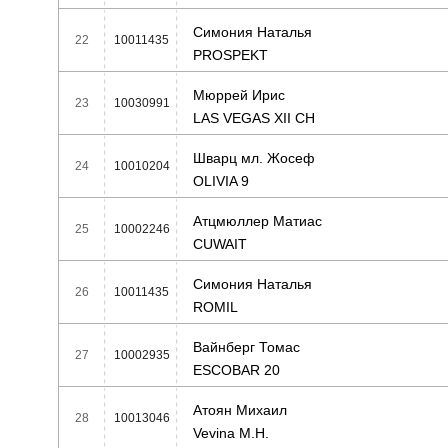
Симония Наталья
22
10011435
PROSPEKT
Мюррей Ирис
23
10030991
LAS VEGAS XII CH
Шварц мл. Жосеф
24
10010204
OLIVIA 9
Атцмюллер Матиас
25
10002246
CUWAIT
Симония Наталья
26
10011435
ROMIL
Вайнберг Томас
27
10002935
ESCOBAR 20
Атоян Михаил
28
10013046
Vevina M.H.