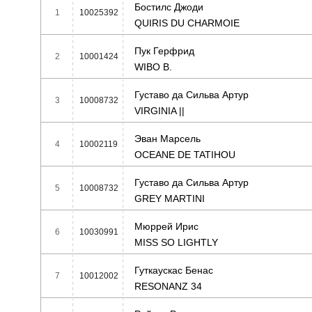
Бостилс Джоди
1
10025392
QUIRIS DU CHARMOIE
Пук Герфрид
2
10001424
WIBO B.
Густаво да Сильва Артур
3
10008732
VIRGINIA ||
Эван Марсель
4
10002119
OCEANE DE TATIHOU
Густаво да Сильва Артур
5
10008732
GREY MARTINI
Мюррей Ирис
6
10030991
MISS SO LIGHTLY
Гуткаускас Бенас
7
10012002
RESONANZ 34