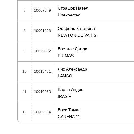
Страшок Павел
7
10067849
Unexpected
Оффель Катарина
8
10001898
NEWTON DE VAINS
Бостилс Джоди
9
10025392
PRIMAS
Лис Александр
10
10013481
LANGO
Варна Андис
11
10019353
IRASIR
Восс Томас
12
10002934
CARENA 11