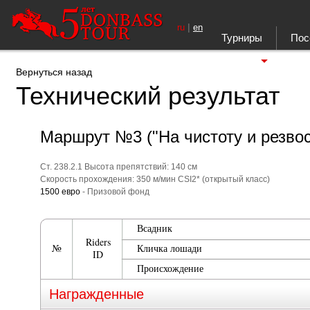
|
ru
en
Турниры
Пос
Ещё
Вернуться назад
Технический результат
Маршрут №3 ("На чистоту и резвос
Ст. 238.2.1 Высота препятствий: 140 см
Скорость прохождения: 350 м/мин CSI2* (открытый класс)
1500 евро
- Призовой фонд
Всадник
Riders
№
Кличка лошади
ID
Происхождение
Награжденные