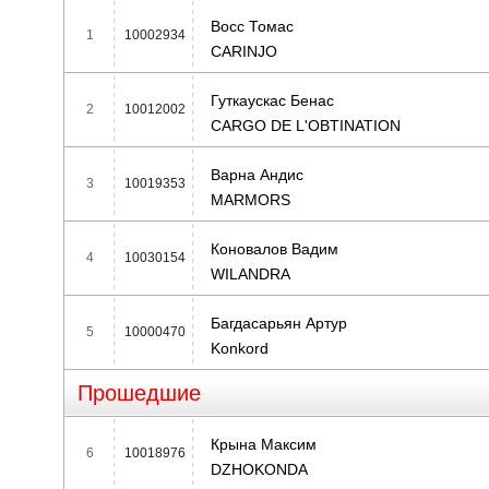
Восс Томас
1
10002934
CARINJO
Гуткаускас Бенас
2
10012002
CARGO DE L'OBTINATION
Варна Андис
3
10019353
МARMORS
Коновалов Вадим
4
10030154
WILANDRA
Багдасарьян Артур
5
10000470
Konkord
Прошедшие
Крына Максим
6
10018976
DZHOKONDA